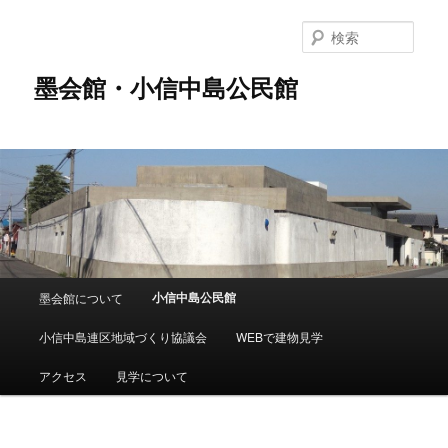
メ
イ
検
ン
索
コ
墨会館・小信中島公民館
ン
テ
ン
ツ
へ
移
動
メ
小信中島公民館
墨会館について
イ
ン
小信中島連区地域づくり協議会
WEBで建物見学
メ
ニ
アクセス
見学について
ュ
ー