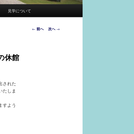
見学について
投
←
前へ
次へ
→
稿
ナ
ビ
の休館
ゲ
ー
シ
ョ
出された
ン
いたしま
ますよう