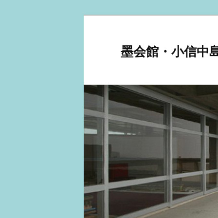
メ
イ
ン
墨会館・小信中
コ
ン
テ
ン
ツ
へ
移
動