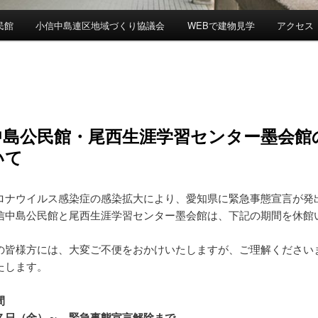
民館
小信中島連区地域づくり協議会
WEBで建物見学
アクセス
中島公民館・尾西生涯学習センター墨会館
いて
ナウイルス感染症の感染拡大により、愛知県に緊急事態宣言が発
信中島公民館と尾西生涯学習センター墨会館は、下記の期間を休館
皆様方には、大変ご不便をおかけいたしますが、ご理解ください
たします。
間
日（金）～ 緊急事態宣言解除まで