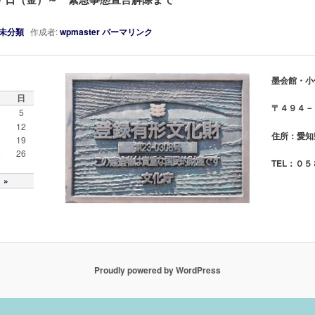
未分類
作成者:
wpmaster
パーマリンク
墨会館・小
日
〒４９４－
5
1
12
住所：愛知
8
19
5
26
TEL：０
 »
Proudly powered by WordPress