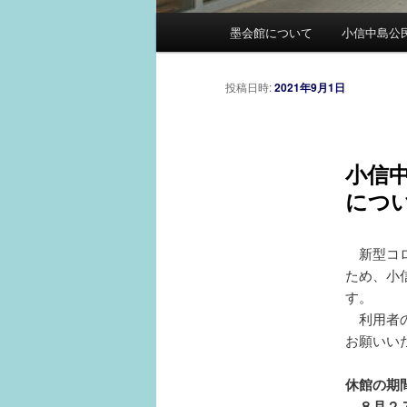
メ
墨会館について
小信中島公
イ
ン
メ
投稿日時:
2021年9月1日
ニ
ュ
ー
小信
につ
新型コロ
ため、小
す。
利用者の
お願いい
休館の期
８月２７