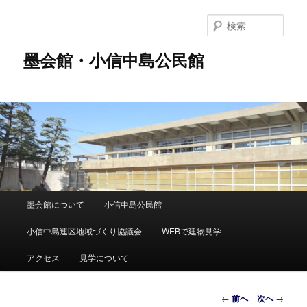
メ
イ
検
ン
索
コ
墨会館・小信中島公民館
ン
テ
ン
ツ
へ
移
動
メ
墨会館について
小信中島公民館
イ
ン
小信中島連区地域づくり協議会
WEBで建物見学
メ
ニ
アクセス
見学について
ュ
ー
投
←
前へ
次へ
→