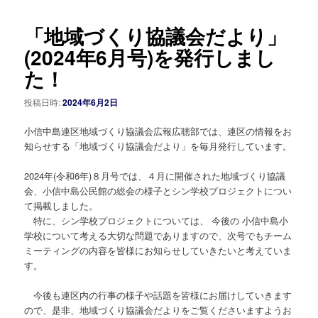
稿
ナ
「地域づくり協議会だより」
ビ
ゲ
(2024年6月号)を発行しまし
ー
た！
シ
ョ
投稿日時:
2024年6月2日
ン
小信中島連区地域づくり協議会広報広聴部では、連区の情報をお
知らせする「地域づくり協議会だより」を毎月発行しています。
2024年(令和6年)８月号では、４月に開催された地域づくり協議
会、小信中島公民館の総会の様子とシン学校プロジェクトについ
て掲載しました。
特に、シン学校プロジェクトについては、 今後の 小信中島小
学校について考える大切な問題でありますので、次号でもチーム
ミーティングの内容を皆様にお知らせしていきたいと考えていま
す。
今後も連区内の行事の様子や話題を皆様にお届けしていきます
ので、是非、地域づくり協議会だよりをご覧くださいますようお