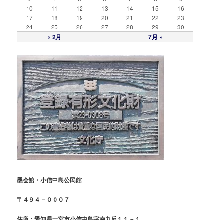
10
11
12
13
14
15
16
17
18
19
20
21
22
23
24
25
26
27
28
29
30
« 2月
7月 »
墨会館・小信中島公民館
〒４９４－０００７
住所：愛知県一宮市小信中島字南九反１１－１