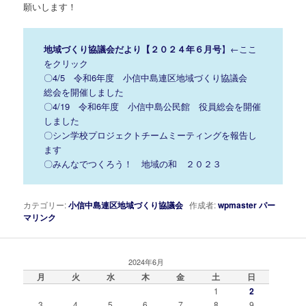
願いします！
地域づくり協議会だより【２０２４年６月号
】
←ここ
をクリック
〇4/5 令和6年度 小信中島連区地域づくり協議会
総会を開催しました
〇4/19 令和6年度 小信中島公民館 役員総会を開催
しました
〇シン学校プロジェクトチームミーティングを報告し
ます
〇みんなでつくろう！ 地域の和 ２０２３
カテゴリー:
小信中島連区地域づくり協議会
作成者:
wpmaster
パー
マリンク
2024年6月
月
火
水
木
金
土
日
1
2
3
4
5
6
7
8
9