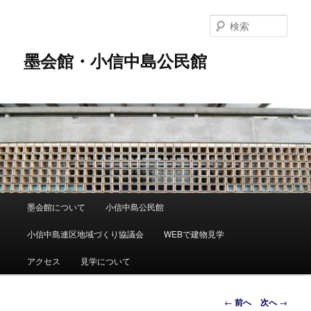
メ
イ
検
ン
索
コ
墨会館・小信中島公民館
ン
テ
ン
ツ
へ
移
動
メ
墨会館について
小信中島公民館
イ
ン
小信中島連区地域づくり協議会
WEBで建物見学
メ
ニ
アクセス
見学について
ュ
ー
投
←
前へ
次へ
→