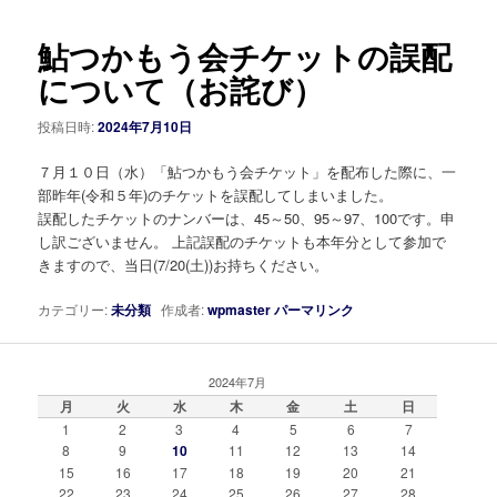
稿
ナ
鮎つかもう会チケットの誤配
ビ
ゲ
について（お詫び）
ー
シ
投稿日時:
2024年7月10日
ョ
ン
７月１０日（水）「鮎つかもう会チケット」を配布した際に、一
部昨年(令和５年)のチケットを誤配してしまいました。
誤配したチケットのナンバーは、45～50、95～97、100です。申
し訳ございません。 上記誤配のチケットも本年分として参加で
きますので、当日(7/20(土))お持ちください。
カテゴリー:
未分類
作成者:
wpmaster
パーマリンク
2024年7月
月
火
水
木
金
土
日
1
2
3
4
5
6
7
8
9
10
11
12
13
14
15
16
17
18
19
20
21
22
23
24
25
26
27
28