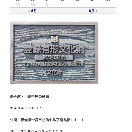
29
30
31
« 6月
8月 »
墨会館・小信中島公民館
〒４９４－０００７
住所：愛知県一宮市小信中島字南九反１１－１
TEL：０５８６－６２－５１５０