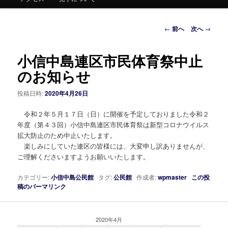
ュ
ー
投
←
前へ
次へ
→
稿
ナ
小信中島連区市民体育祭中止
ビ
ゲ
のお知らせ
ー
シ
投稿日時:
2020年4月26日
ョ
ン
令和２年５月１７日（日）に開催を予定しておりました令和２
年度（第４３回）小信中島連区市民体育祭は新型コロナウイルス
拡大防止のため中止いたします。
楽しみにしていた連区の皆様には、大変申し訳ありませんが、
ご理解くださいますようお願いいたします。
カテゴリー:
小信中島公民館
タグ:
公民館
作成者:
wpmaster
この投
稿のパーマリンク
2020年4月