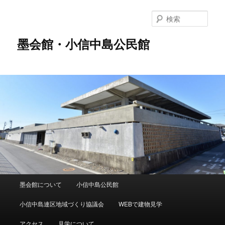
メ
イ
検
ン
索
コ
墨会館・小信中島公民館
ン
テ
ン
ツ
へ
移
動
メ
墨会館について
小信中島公民館
イ
ン
小信中島連区地域づくり協議会
WEBで建物見学
メ
ニ
アクセス
見学について