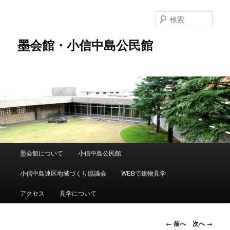
メ
イ
検
ン
索
コ
墨会館・小信中島公民館
ン
テ
ン
ツ
へ
移
動
メ
墨会館について
小信中島公民館
イ
ン
小信中島連区地域づくり協議会
WEBで建物見学
メ
ニ
アクセス
見学について
ュ
ー
投
←
前へ
次へ
→