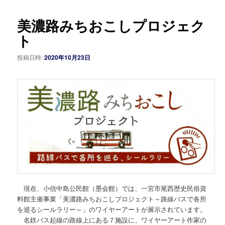
稿
ナ
美濃路みちおこしプロジェク
ビ
ゲ
ト
ー
シ
投稿日時:
2020年10月23日
ョ
ン
現在、小信中島公民館（墨会館）では、一宮市尾西歴史民俗資
料館主催事業「美濃路みちおこしプロジェクト～路線バスで各所
を巡るシールラリー～」のワイヤーアートが展示されています。
名鉄バス起線の路線上にある７施設に、ワイヤーアート作家の