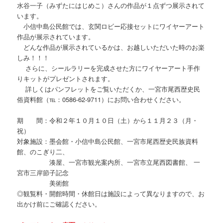
水谷一子（みずたにはじめこ）さんの作品が１点ずつ展示されて
います。
小信中島公民館では、玄関ロビー応接セットにワイヤーアート
作品が展示されています。
どんな作品が展示されているかは、お越しいただいた時のお楽
しみ！！！
さらに、シールラリーを完成させた方にワイヤーアート手作
りキットがプレゼントされます。
詳しくはパンフレットをご覧いただくか、一宮市尾西歴史民
俗資料館（℡：0586-62-9711）にお問い合わせください。
期 間：令和２年１０月１０日（土）から１１月２３（月・
祝）
対象施設：墨会館・小信中島公民館、一宮市尾西歴史民族資料
館、のこぎり二、
湊屋、一宮市観光案内所、一宮市立尾西図書館、 一
宮市三岸節子記念
美術館
◎観覧料・開館時間・休館日は施設によって異なりますので、お
出かけ前にご確認ください。