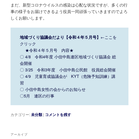
まだ、新型コロナウイルスの感染は心配な状況ですが、多くの行
事の様子をお届けできるよう役員一同頑張っていきますのでよろ
しくお願いします。
地域づくり協議会だより【令和４年５月号】
←ここを
クリック
★令和４年５月号 内容★
〇 4/8 令和4年度 小信中島連区地域づくり協議会 総
会開催
〇 3/25 令和3年度 小信中島公民館 役員総会開催
〇 4/9 児童育成協議会が KYT（危険予知訓練）講
習
〇 小信中島女性の会からのお知らせ
〇5月 連区の行事
カテゴリー:
未分類
|
コメントを残す
アーカイブ