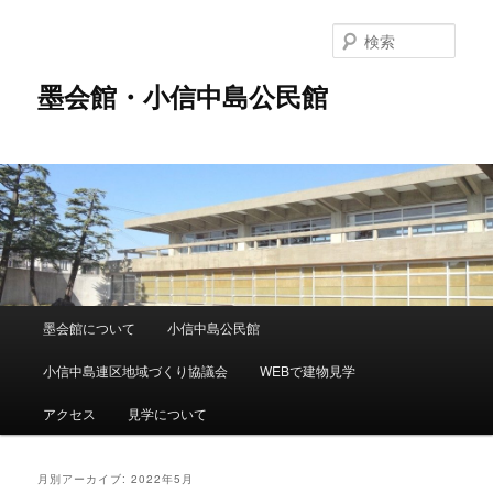
メ
サ
イ
ブ
検
ン
コ
索
コ
ン
墨会館・小信中島公民館
ン
テ
テ
ン
ン
ツ
ツ
へ
へ
移
移
動
動
メ
墨会館について
小信中島公民館
イ
ン
小信中島連区地域づくり協議会
WEBで建物見学
メ
ニ
アクセス
見学について
ュ
ー
月別アーカイブ:
2022年5月