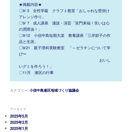
★掲載内容★
〇9/ 3 女性学級 クラフト教室「おしゃれな壁掛け
アレンジ作り」
〇9/ 7 成人講座 漫談・演芸「笑門来福！笑いは心
の潤滑油！」
〇9/12 小信中島短期大楽 教養講座「三岸節子の作
品と生涯」
〇9/21 親子理科実験教室 「～ゼラチンについて学
び〜
おいし
いグミを作ろう！」
〇11月 連区の行事
カテゴリー:
小信中島連区地域づくり協議会
アーカイブ
2025年5月
2025年2月
2025年1月