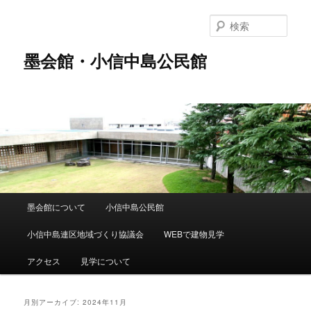
メ
サ
イ
ブ
検
ン
コ
索
コ
ン
墨会館・小信中島公民館
ン
テ
テ
ン
ン
ツ
ツ
へ
へ
移
移
動
動
メ
墨会館について
小信中島公民館
イ
ン
小信中島連区地域づくり協議会
WEBで建物見学
メ
ニ
アクセス
見学について
ュ
ー
月別アーカイブ:
2024年11月