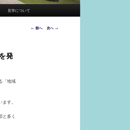
見学について
投
←
前へ
次へ
→
稿
ナ
ビ
を発
ゲ
ー
シ
ョ
る「地域
ン
います。
部と多く