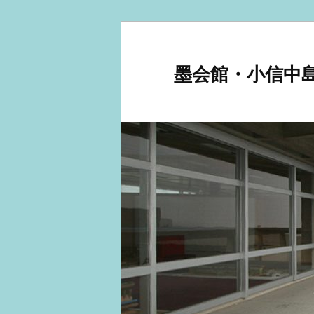
メ
イ
ン
墨会館・小信中
コ
ン
テ
ン
ツ
へ
移
動