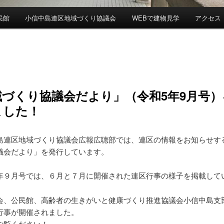
民館
小信中島連区地域づくり協議会
WEBで建物見学
アクセス
域づくり協議会だより」（令和5年9月号）
ました！
連区地域づくり協議会広報広聴部では、連区の情報をお知らせす
議会だより」を発行しています。
９月号では、６月と７月に開催された連区行事の様子を掲載して
、公民館、高齢者の生きがいと健康づくり推進協議会小信中島支
行事が開催されました。
覧ください！