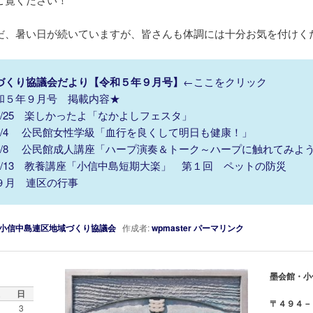
、暑い日が続いていますが、皆さんも体調には十分お気を付けく
づくり協議会だより【令和５年９月号】
←ここをクリック
和５年９月号 掲載内容★
/25 楽しかったよ「なかよしフェスタ」
/4 公民館女性学級「血行を良くして明日も健康！」
/8 公民館成人講座「ハープ演奏＆トーク～ハープに触れてみよ
/13 教養講座「小信中島短期大楽」 第１回 ペットの防災
月 連区の行事
小信中島連区地域づくり協議会
作成者:
wpmaster
パーマリンク
墨会館・小
日
〒４９４－
3