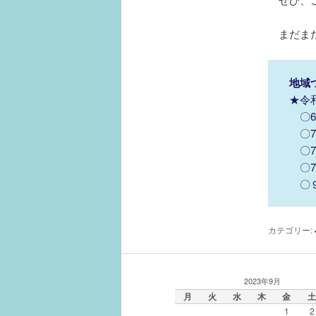
まだまだ
地域
★令
〇6
〇7
〇7
〇7
〇９
カテゴリー:
2023年9月
月
火
水
木
金
土
1
2