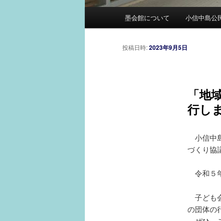
メ
墨会館について
小信中島公
イ
ン
メ
投稿日時:
2023年9月5日
ニ
ュ
ー
「地
行し
小信中島
づくり協
令和５年
子ども会
の団体の
ぜひ、ご