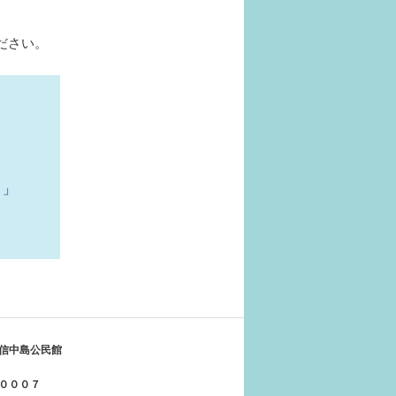
ださい。
う」
信中島公民館
０００７