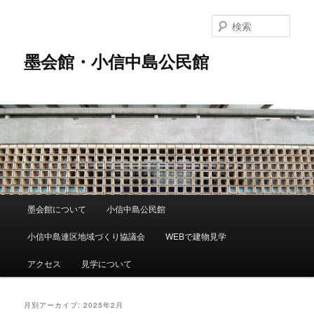
メ
サ
イ
ブ
検
ン
コ
索
コ
ン
墨会館・小信中島公民館
ン
テ
テ
ン
ン
ツ
ツ
へ
へ
移
移
動
動
メ
墨会館について
小信中島公民館
イ
ン
小信中島連区地域づくり協議会
WEBで建物見学
メ
ニ
アクセス
見学について
ュ
ー
月別アーカイブ:
2025年2月