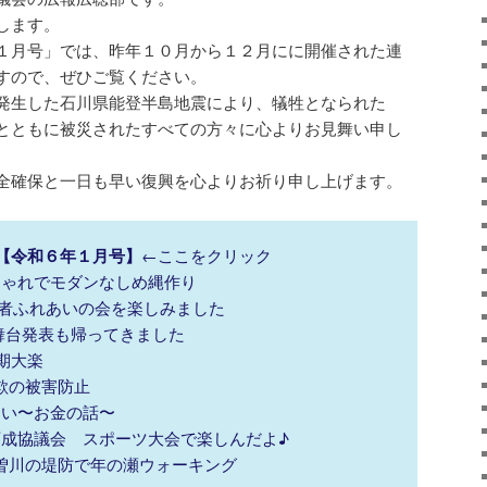
します。
１月号」では、昨年１０月から１２月にに開催された連
すので、ぜひご覧ください。
発生した石川県能登半島地震により、犠牲となられた
とともに被災されたすべての方々に心よりお見舞い申し
全確保と一日も早い復興を心よりお祈り申し上げます。
【令和６年１月号】
←ここをクリック
おしゃれでモダンなしめ縄作り
高齢者ふれあいの会を楽しみました
に舞台発表も帰ってきました
期大楽
詐欺の被害防止
しろい〜お金の話〜
童育成協議会 スポーツ大会で楽しんだよ♪
木曽川の堤防で年の瀬ウォーキング