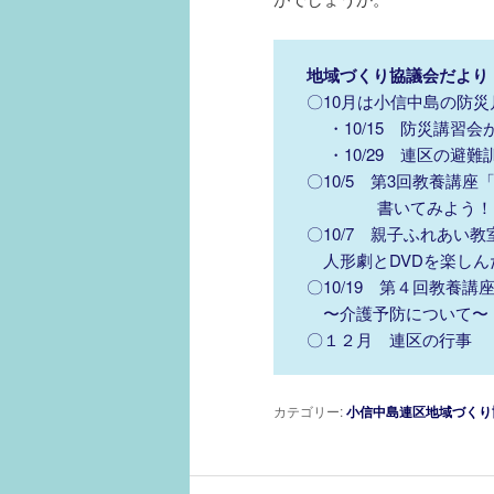
地域づくり協議会だより
〇10月は小信中島の防
・10/15 防災講習会
・10/29 連区の避難
〇10/5 第3回教養講
書いてみよう！エ
〇10/7 親子ふれあい教
人形劇とDVDを楽しん
〇10/19 第４回教養
〜介護予防について〜
〇１２月 連区の行事
カテゴリー:
小信中島連区地域づくり