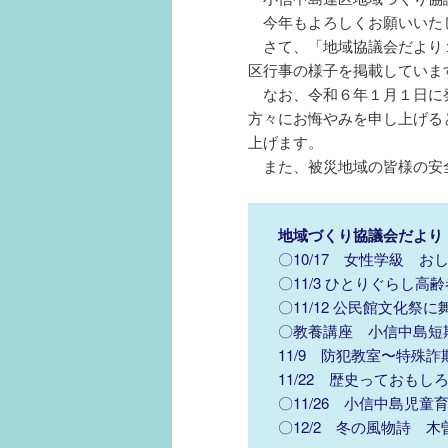
今年もよろしくお願いいた
さて、「地域協議会だより
区行事の様子を掲載していま
なお、令和６年１月１日に
方々にお悔やみを申し上げる
上げます。
また、被災地域の皆様の安
地域づくり協議会だより
〇10/17 女性学級 
〇11/3 ひとりぐらし
〇11/12 公民館文化祭
〇教養講座 小信中島短
11/9 防犯教室〜特殊
11/22 歴史っておも
〇11/26 小信中島児
〇12/2 冬の風物詩 