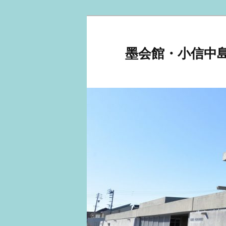
メ
サ
イ
ブ
ン
コ
墨会館・小信中
コ
ン
ン
テ
テ
ン
ン
ツ
ツ
へ
へ
移
移
動
動