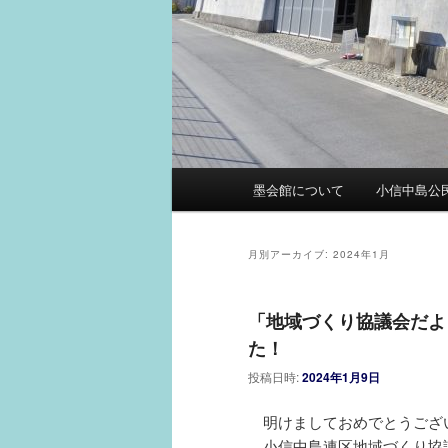
メ
墨会館について
小信中島公
イ
ン
メ
月別アーカイブ:
2024年1月
ニ
ュ
「地域づくり協議会だよ
ー
た！
投稿日時:
2024年1月9日
明けましておめでとうござ
小信中島連区地域づくり協