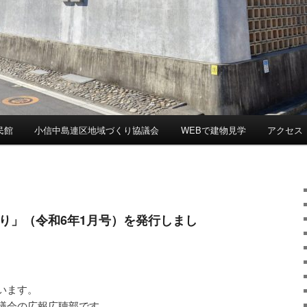
民館
小信中島連区地域づくり協議会
WEBで建物見学
アクセス
り」（令和6年1月号）を発行しまし
います。
議会の広報広聴部です。