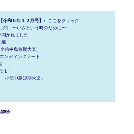
【令和５年１２月号】
←ここをクリック
災月間 〜いざという時のために〜
が開かれました
訓練
座「小信中島短期大楽」
ンディングノート
室
だよ！
講座「小信中島短期大楽」
協議会