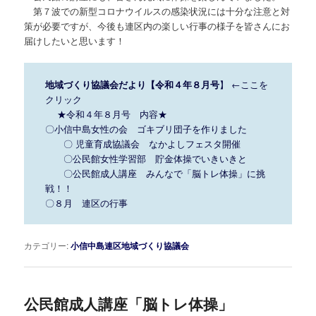
第７波での新型コロナウイルスの感染状況には十分な注意と対
策が必要ですが、今後も連区内の楽しい行事の様子を皆さんにお
届けしたいと思います！
地域づくり協議会だより【令和４年８月号
】
←ここを
クリック
★令和４年８月号 内容★
〇小信中島女性の会 ゴキブリ団子を作りました
〇 児童育成協議会 なかよしフェスタ開催
〇公民館女性学習部 貯金体操でいきいきと
〇公民館成人講座 みんなで「脳トレ体操」に挑
戦！！
〇８月 連区の行事
カテゴリー:
小信中島連区地域づくり協議会
公民館成人講座「脳トレ体操」