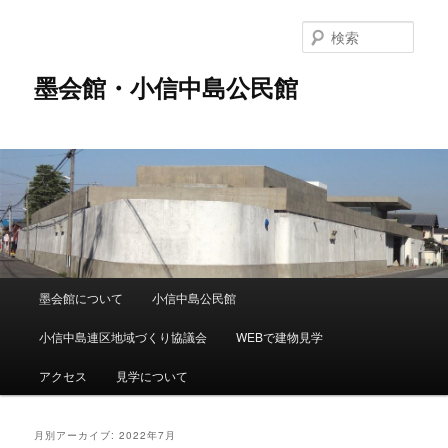
メ
サ
イ
ブ
検
ン
コ
索
コ
ン
墨会館・小信中島公民館
ン
テ
テ
ン
ン
ツ
ツ
へ
へ
移
移
動
動
メ
墨会館について
小信中島公民館
イ
ン
小信中島連区地域づくり協議会
WEBで建物見学
メ
ニ
アクセス
見学について
ュ
ー
月別アーカイブ:
2022年7月