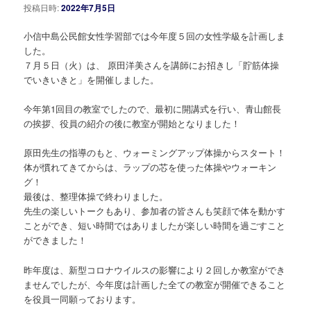
投稿日時:
2022年7月5日
小信中島公民館女性学習部では今年度５回の女性学級を計画しま
した。
７月５日（火）は、 原田洋美さんを講師にお招きし「貯筋体操
でいきいきと」を開催しました。
今年第1回目の教室でしたので、最初に開講式を行い、青山館長
の挨拶、役員の紹介の後に教室が開始となりました！
原田先生の指導のもと、ウォーミングアップ体操からスタート！
体が慣れてきてからは、ラップの芯を使った体操やウォーキン
グ！
最後は、整理体操で終わりました。
先生の楽しいトークもあり、参加者の皆さんも笑顔で体を動かす
ことができ、短い時間ではありましたが楽しい時間を過ごすこと
ができました！
昨年度は、新型コロナウイルスの影響により２回しか教室ができ
ませんでしたが、今年度は計画した全ての教室が開催できること
を役員一同願っております。