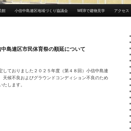
民館
小信中島連区地域づくり協議会
WEBで建物見学
アクセス
小信中島連区市民体育祭の順延について
定しておりました２０２５年度（第４８回）小信中島連
、天候不良およびグラウンドコンディション不良のため
いたします。