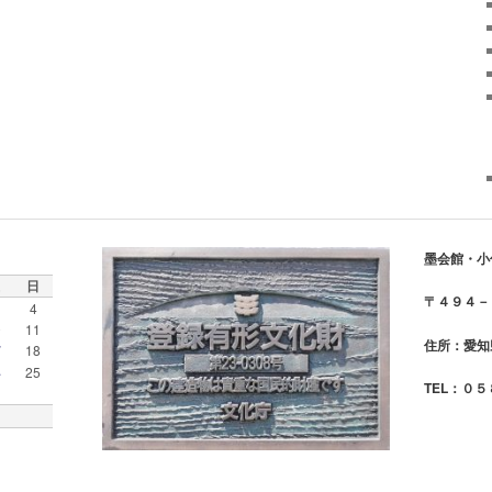
墨会館・小
日
〒４９４－
4
0
11
住所：愛知
7
18
4
25
TEL：０
1