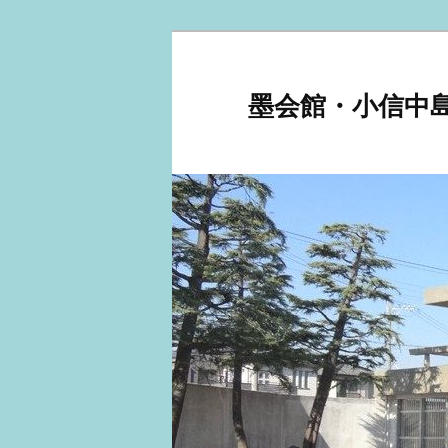
メ
サ
イ
ブ
ン
コ
墨会館・小信中
コ
ン
ン
テ
テ
ン
ン
ツ
ツ
へ
へ
移
移
動
動