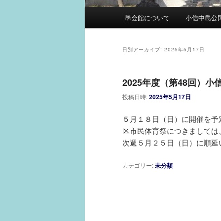
メ
墨会館について
小信中島公
イ
ン
メ
日別アーカイブ:
2025年5月17日
ニ
ュ
2025年度（第48回）
ー
投稿日時:
2025年5月17日
５月１８日（日）に開催を予
区市民体育祭につきましては
次週５月２５日（日）に順延
カテゴリー:
未分類