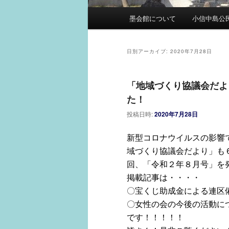
メ
墨会館について
小信中島公
イ
ン
メ
日別アーカイブ:
2020年7月28日
ニ
ュ
「地域づくり協議会だよ
ー
た！
投稿日時:
2020年7月28日
新型コロナウイルスの影響
域づくり協議会だより」も
回、「令和２年８月号」を
掲載記事は・・・・
〇宝くじ助成金による連区
〇女性の会の今後の活動に
です！！！！！