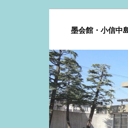
メ
サ
イ
ブ
ン
コ
墨会館・小信中
コ
ン
ン
テ
テ
ン
ン
ツ
ツ
へ
へ
移
移
動
動