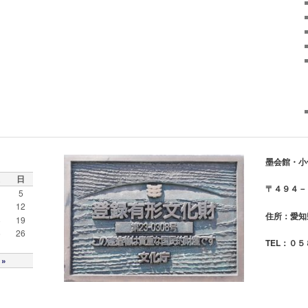
墨会館・小
日
〒４９４－
5
1
12
住所：愛知
8
19
5
26
TEL：０
 »