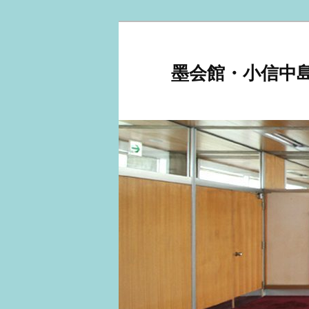
メ
サ
イ
ブ
ン
コ
墨会館・小信中
コ
ン
ン
テ
テ
ン
ン
ツ
ツ
へ
へ
移
移
動
動