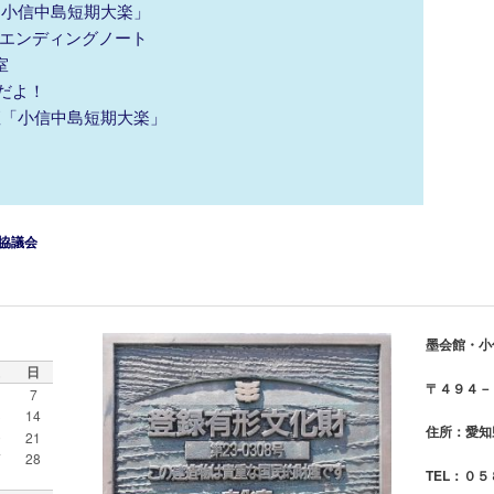
座「小信中島短期大楽」
ンディングノート
室
だよ！
講座「小信中島短期大楽」
協議会
墨会館・小
日
〒４９４－
7
3
14
住所：愛知
0
21
7
28
TEL：０