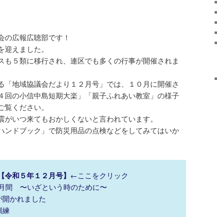
会の広報広聴部です！
を迎えました。
スも５類に移行され、連区でも多くの行事が開催されま
る「地域協議会だより１２月号」では、１０月に開催さ
４回の小信中島短期大楽」「親子ふれあい教室」の様子
ご覧ください。
震がいつ来てもおかしくないと言われています。
ハンドブック」で防災用品の点検などをしてみてはいか
【令和５年１２月号】
←ここをクリック
災月間 〜いざという時のために〜
が開かれました
訓練