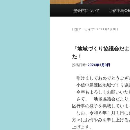
メ
墨会館について
小信中島公
イ
ン
メ
日別アーカイブ:
2024年1月9日
ニ
ュ
「地域づくり協議会だよ
ー
た！
投稿日時:
2024年1月9日
明けましておめでとうござ
小信中島連区地域づくり協
今年もよろしくお願いいた
さて、「地域協議会だより
区行事の様子を掲載していま
なお、令和６年１月１日に
方々にお悔やみを申し上げる
上げます。