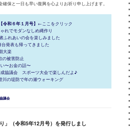
全確保と一日も早い復興を心よりお祈り申し上げます。
【令和６年１月号】
←ここをクリック
おしゃれでモダンなしめ縄作り
高齢者ふれあいの会を楽しみました
に舞台発表も帰ってきました
期大楽
詐欺の被害防止
しろい〜お金の話〜
童育成協議会 スポーツ大会で楽しんだよ♪
木曽川の堤防で年の瀬ウォーキング
協議会
り」（令和5年12月号）を発行しまし