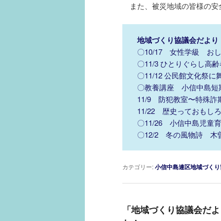
また、被災地域の皆様の安
地域づくり協議会だより
〇10/17 女性学級 
〇11/3 ひとりぐらし
〇11/12 公民館文化祭
〇教養講座 小信中島短
11/9 防犯教室〜特殊
11/22 歴史っておも
〇11/26 小信中島児
〇12/2 冬の風物詩 
カテゴリー:
小信中島連区地域づくり
「地域づくり協議会だよ