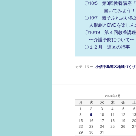
〇10/5 第3回教養講
書いてみよう！エ
〇10/7 親子ふれあい教
人形劇とDVDを楽しん
〇10/19 第４回教養
〜介護予防について〜
〇１２月 連区の行事
カテゴリー:
小信中島連区地域づくり
2024年1月
月
火
水
木
金
土
1
2
3
4
5
6
8
9
10
11
12
1
15
16
17
18
19
2
22
23
24
25
26
2
29
30
31