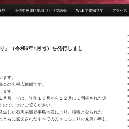
民館
小信中島連区地域づくり協議会
WEBで建物見学
アクセス
り」（令和6年1月号）を発行しまし
います。
議会の広報広聴部です。
します。
１月号」では、昨年１０月から１２月にに開催された連
すので、ぜひご覧ください。
発生した石川県能登半島地震により、犠牲となられた
とともに被災されたすべての方々に心よりお見舞い申し