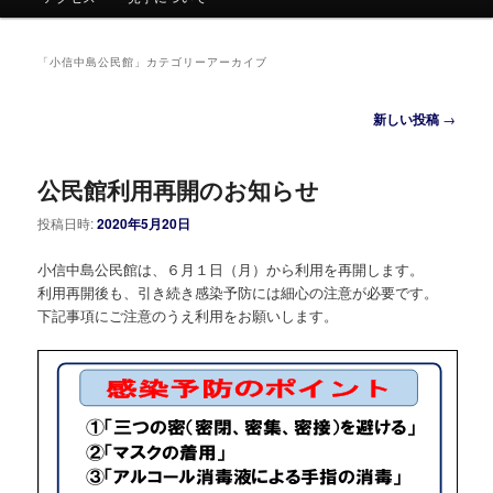
ュ
ー
「
小信中島公民館
」カテゴリーアーカイブ
投
新しい投稿
→
稿
ナ
公民館利用再開のお知らせ
ビ
ゲ
投稿日時:
2020年5月20日
ー
シ
小信中島公民館は、６月１日（月）から利用を再開します。
ョ
利用再開後も、引き続き感染予防には細心の注意が必要です。
ン
下記事項にご注意のうえ利用をお願いします。