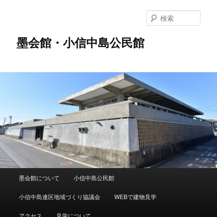
メ
サ
イ
ブ
検
ン
コ
索
コ
ン
墨会館・小信中島公民館
ン
テ
テ
ン
ン
ツ
ツ
へ
へ
移
移
動
動
メ
墨会館について
小信中島公民館
イ
ン
小信中島連区地域づくり協議会
WEBで建物見学
メ
ニ
アクセス
見学について